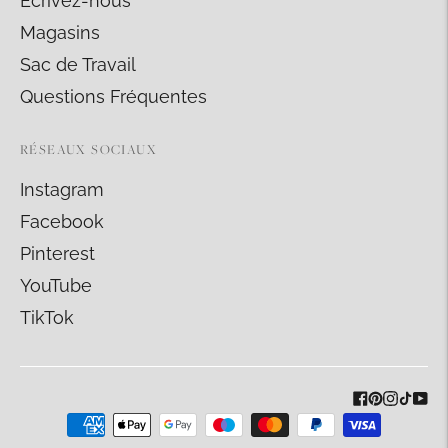
Écrivez-nous
Magasins
Sac de Travail
Questions Fréquentes
RÉSEAUX SOCIAUX
Instagram
Facebook
Pinterest
YouTube
TikTok
Méthodes
de