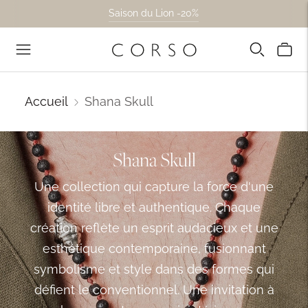
Saison du Lion -20%
Accueil
Shana Skull
Shana Skull
Une collection qui capture la force d'une
identité libre et authentique. Chaque
création reflète un esprit audacieux et une
esthétique contemporaine, fusionnant
symbolisme et style dans des formes qui
défient le conventionnel. Une invitation à