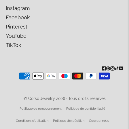
Instagram
Facebook
Pinterest
YouTube
TikTok
Méthodes
de
paiement
acceptées
© Corso Jewelry 2026 · Tous droits réservés
Politique de remboursement
Politique de confidentialité
Conditions d’utilisation
Politique d’expédition
Coordonnées