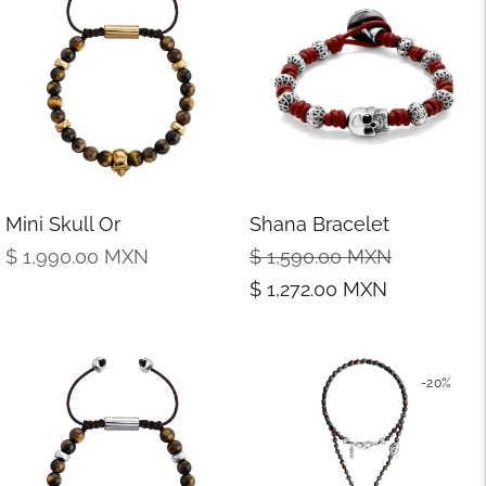
Mini Skull Or
Shana Bracelet
Prix
Prix
Prix
$ 1,990.00
MXN
$ 1,590.00
MXN
normal
normal
de
$ 1,272.00
MXN
vente
-20%