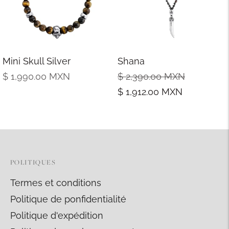
Mini Skull Silver
Shana
Prix
Prix
Prix
$ 1,990.00
MXN
$ 2,390.00
MXN
normal
normal
de
$ 1,912.00
MXN
vente
POLITIQUES
Termes et conditions
Politique de ponfidentialité
Politique d'expédition