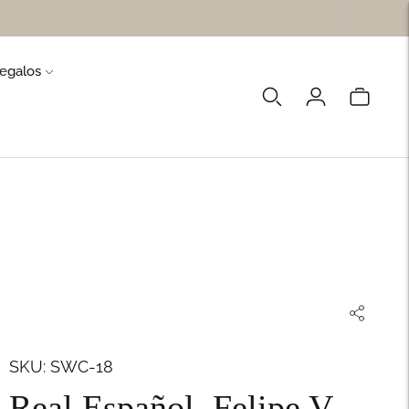
egalos
SKU: SWC-18
Real Español, Felipe V