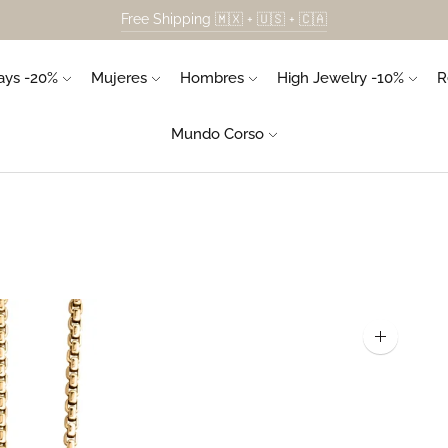
Free Shipping 🇲🇽 + 🇺🇸 + 🇨🇦
Envío gratis a Estados Unidos en compras superiores a $299 USD.
ys -20%
Mujeres
Hombres
High Jewelry -10%
R
Mundo Corso
Ampliar
la
imagen