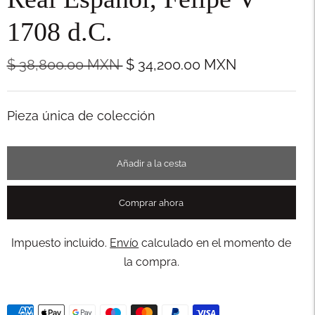
1708 d.C.
Precio
$ 38,800.00
MXN
$ 34,200.00
MXN
normal
Stock
Pieza única de colección
Añadir a la cesta
Comprar ahora
Impuesto incluido.
Envío
calculado en el momento de
la compra.