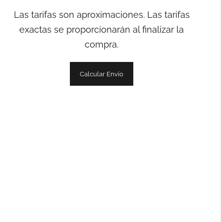
Las tarifas son aproximaciones. Las tarifas
exactas se proporcionarán al finalizar la
compra.
Calcular Envío
Añadir
un
producto
a
la
cesta