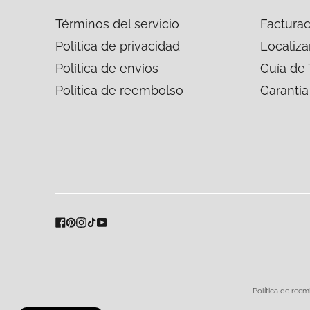
Términos del servicio
Facturac
Política de privacidad
Localiza
Política de envíos
Guía de 
Política de reembolso
Garantía
Métodos
de
pago
aceptados
Política de ree