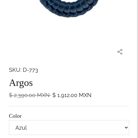
SKU: D-773
Argos
Precio
$ 2,390.00
MXN
$ 1,912.00
MXN
normal
Color