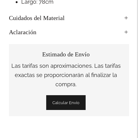
Largo:
78
cm
Cuidados del Material
Aclaración
Estimado de Envío
Las tarifas son aproximaciones. Las tarifas
exactas se proporcionarán al finalizar la
compra.
Calcular Envío
Añadir
un