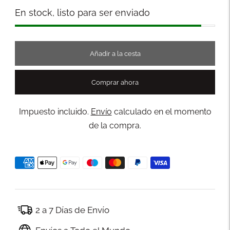
Stock
En stock, listo para ser enviado
Añadir a la cesta
Comprar ahora
Impuesto incluido.
Envío
calculado en el momento
de la compra.
2 a 7 Días de Envío