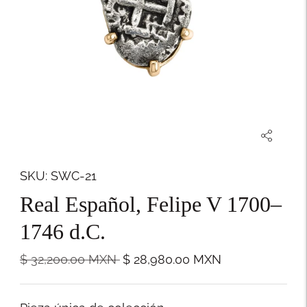
SKU: SWC-21
Real Español, Felipe V 1700–
1746 d.C.
Precio
$ 32,200.00
MXN
$ 28,980.00
MXN
normal
Stock