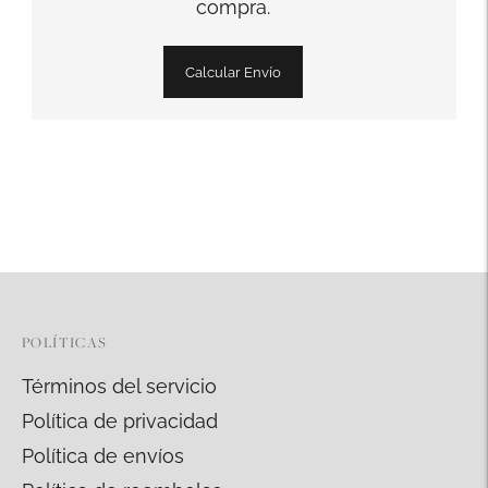
compra.
Calcular Envío
Añadir
un
producto
a
la
cesta
POLÍTICAS
Términos del servicio
Política de privacidad
Política de envíos