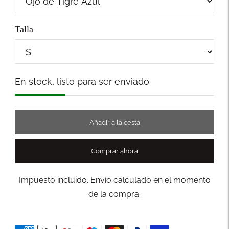
Talla
Stock
En stock, listo para ser enviado
Añadir a la cesta
Comprar ahora
Impuesto incluido.
Envío
calculado en el momento
de la compra.