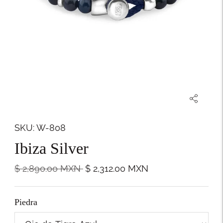
SKU: W-808
Ibiza Silver
Precio
$ 2,890.00
MXN
$ 2,312.00
MXN
normal
Piedra