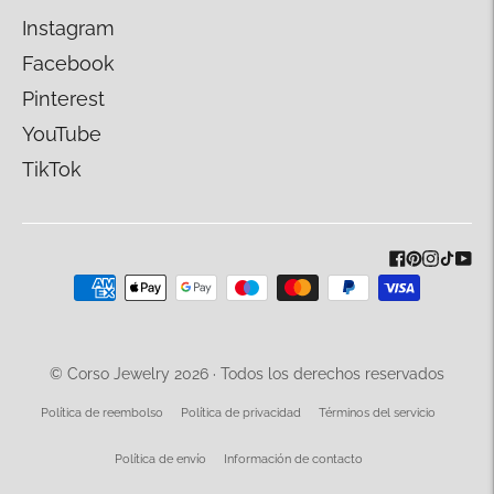
Instagram
Facebook
Pinterest
YouTube
TikTok
Métodos
de
pago
aceptados
© Corso Jewelry 2026 · Todos los derechos reservados
Política de reembolso
Política de privacidad
Términos del servicio
Política de envío
Información de contacto