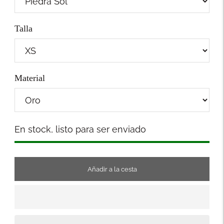
Talla
Material
Stock
En stock, listo para ser enviado
Añadir a la cesta