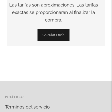
Las tarifas son aproximaciones. Las tarifas
exactas se proporcionarán al finalizar la
compra.
Calcular Envío
Añadir
un
producto
a
la
cesta
POLÍTICAS
Términos del servicio