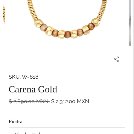
SKU: W-818
Carena Gold
Precio
$ 2,890.00
MXN
$ 2,312.00
MXN
normal
Piedra