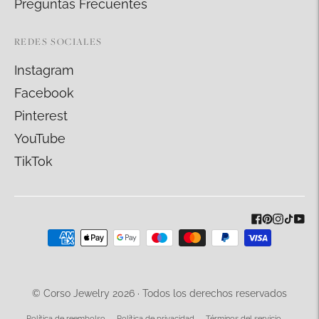
Preguntas Frecuentes
REDES SOCIALES
Instagram
Facebook
Pinterest
YouTube
TikTok
Métodos
de
pago
aceptados
© Corso Jewelry 2026 · Todos los derechos reservados
Política de reembolso
Política de privacidad
Términos del servicio