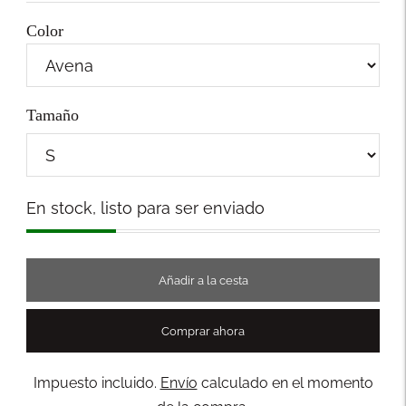
Color
Tamaño
Stock
En stock, listo para ser enviado
Añadir a la cesta
Comprar ahora
Impuesto incluido.
Envío
calculado en el momento