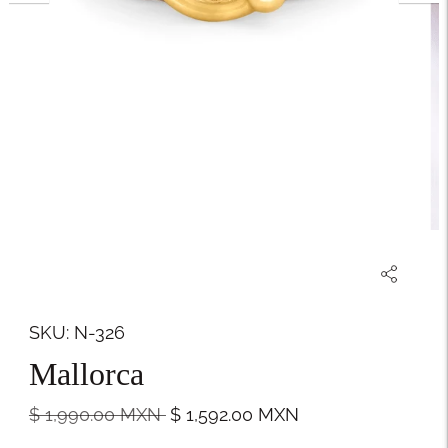
SKU: N-326
Mallorca
Precio
$ 1,990.00
MXN
$ 1,592.00
MXN
normal