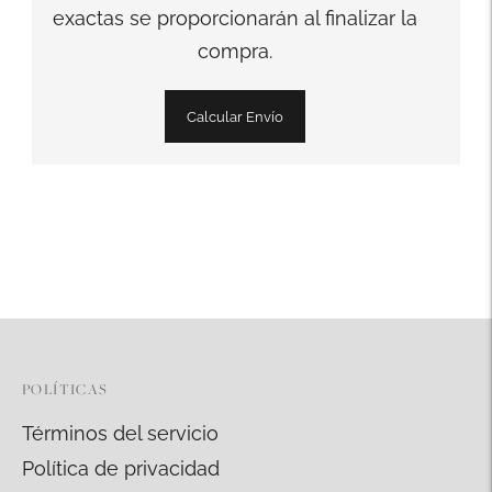
exactas se proporcionarán al finalizar la
compra.
Calcular Envío
Añadir
un
producto
a
la
cesta
POLÍTICAS
Términos del servicio
Política de privacidad