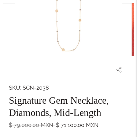
SKU: SCN-2038
Signature Gem Necklace,
Diamonds, Mid-Length
Precio
$ 79,000.00
MXN
$ 71,100.00
MXN
normal