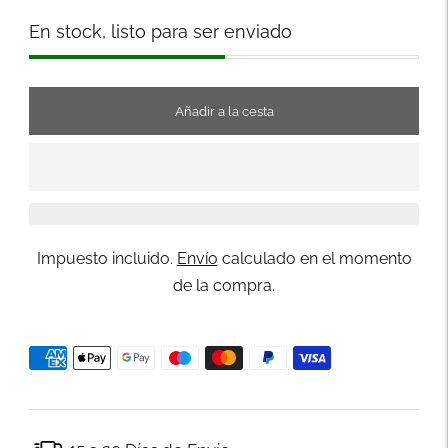
Stock
En stock, listo para ser enviado
Añadir a la cesta
Impuesto incluido.
Envío
calculado en el momento
de la compra.