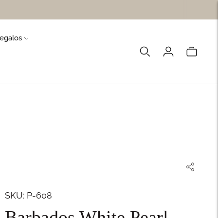
egalos
SKU: P-608
Barbados White Pearl