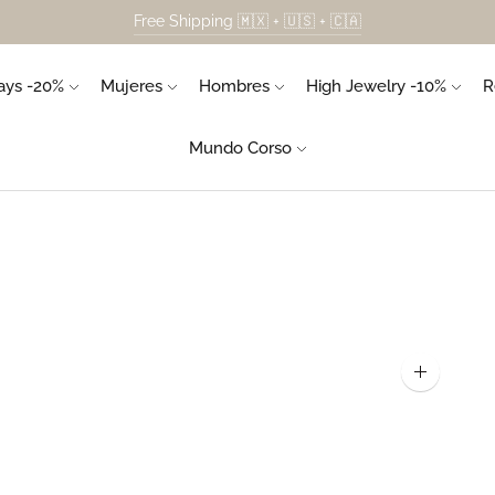
Free Shipping 🇲🇽 + 🇺🇸 + 🇨🇦
ys -20%
Mujeres
Hombres
High Jewelry -10%
R
Mundo Corso
Ampliar
la
imagen