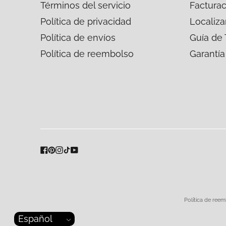
Términos del servicio
Facturac
Política de privacidad
Localiza
Política de envíos
Guía de 
Política de reembolso
Garantía
Métodos
de
pago
aceptados
Política de ree
idioma
Español