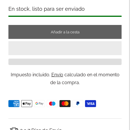
Stock
En stock, listo para ser enviado
Añadir a la cesta
Impuesto incluido.
Envío
calculado en el momento
de la compra.