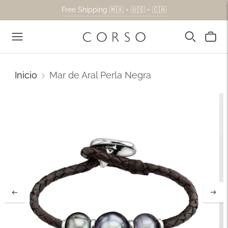
Free Shipping 🇲🇽 + 🇺🇸 + 🇨🇦
Inicio
Mar de Aral Perla Negra