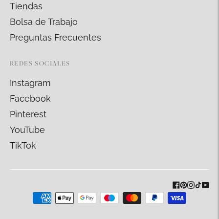
Tiendas
Bolsa de Trabajo
Preguntas Frecuentes
REDES SOCIALES
Instagram
Facebook
Pinterest
YouTube
TikTok
Métodos
de