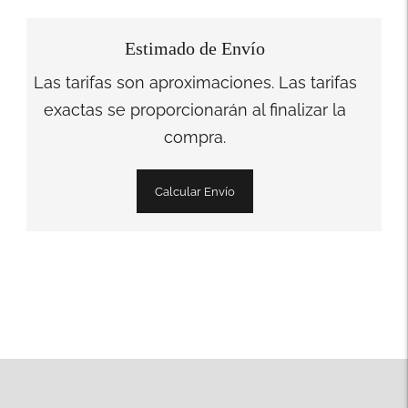
Estimado de Envío
Las tarifas son aproximaciones. Las tarifas
exactas se proporcionarán al finalizar la
compra.
Calcular Envío
Añadir
un
producto
a
la
cesta