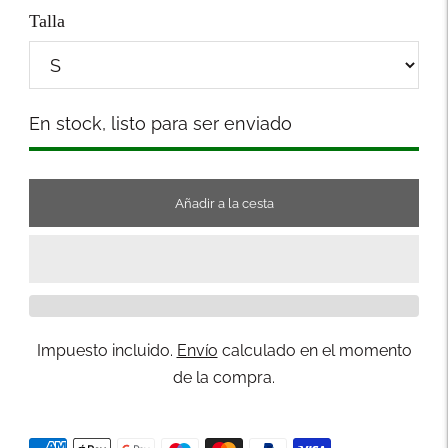
Talla
Stock
En stock, listo para ser enviado
Añadir a la cesta
Impuesto incluido.
Envío
calculado en el momento
de la compra.