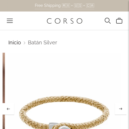
Free Shipping 🇲🇽 + 🇺🇸 + 🇨🇦
Inicio
Batán Silver