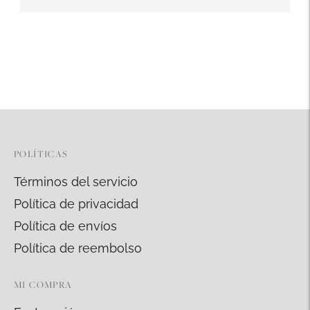
Añadir
un
producto
a
la
cesta
POLÍTICAS
Términos del servicio
Política de privacidad
Política de envíos
Política de reembolso
MI COMPRA