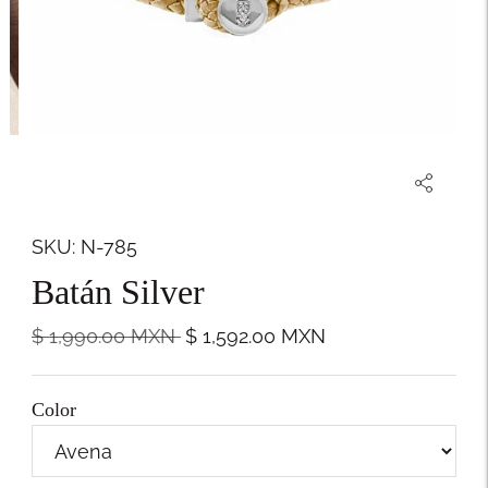
SKU: N-785
Batán Silver
Precio
$ 1,990.00
MXN
$ 1,592.00
MXN
normal
Color