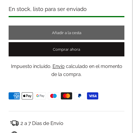
Stock
En stock, listo para ser enviado
Añadir a la cesta
Comprar ahora
Impuesto incluido.
Envío
calculado en el momento
de la compra.
2 a 7 Días de Envío