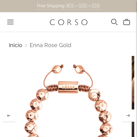
Free Shipping 🇲🇽 + 🇺🇸 + 🇨🇦
Inicio
Enna Rose Gold