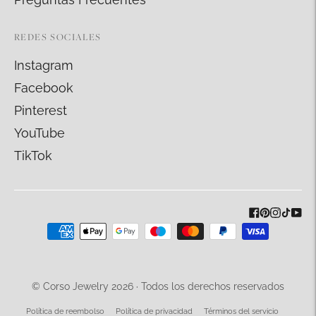
REDES SOCIALES
Instagram
Facebook
Pinterest
YouTube
TikTok
Métodos
de
pago
aceptados
© Corso Jewelry 2026 · Todos los derechos reservados
Política de reembolso
Política de privacidad
Términos del servicio