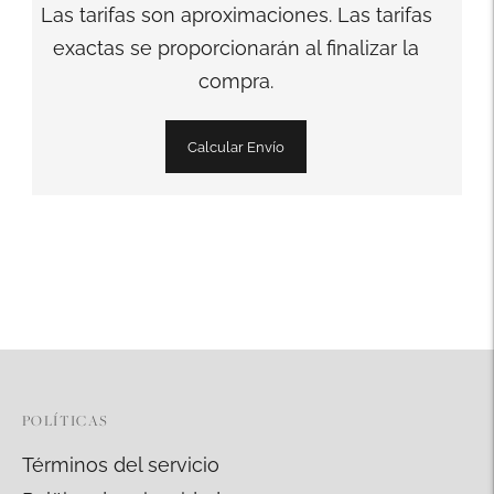
Las tarifas son aproximaciones. Las tarifas
exactas se proporcionarán al finalizar la
compra.
Calcular Envío
Añadir
un
producto
a
la
cesta
POLÍTICAS
Términos del servicio