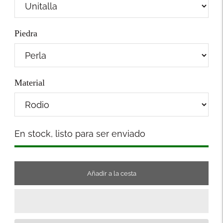
Piedra
Material
Stock
En stock, listo para ser enviado
Añadir a la cesta