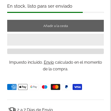
Stock
En stock, listo para ser enviado
Añadir a la cesta
Impuesto incluido.
Envío
calculado en el momento
de la compra.
2 a 7 Días de Envío