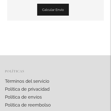
Calcular Envío
Añadir
un
producto
a
la
cesta
POLÍTICAS
Términos del servicio
Política de privacidad
Política de envíos
Política de reembolso