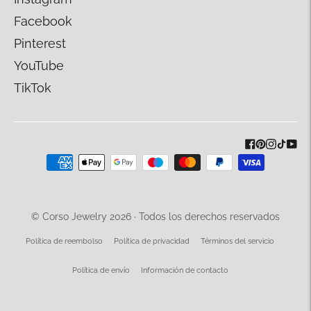
Facebook
Pinterest
YouTube
TikTok
Métodos
de
pago
aceptados
© Corso Jewelry 2026 · Todos los derechos reservados
Política de reembolso
Política de privacidad
Términos del servicio
Política de envío
Información de contacto