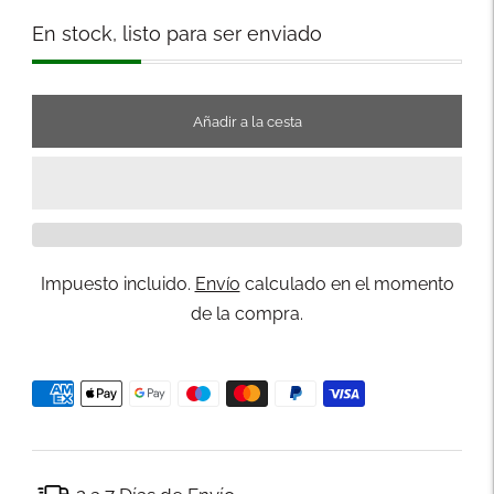
Stock
En stock, listo para ser enviado
Añadir a la cesta
Impuesto incluido.
Envío
calculado en el momento
de la compra.