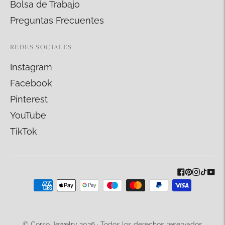
Bolsa de Trabajo
Preguntas Frecuentes
REDES SOCIALES
Instagram
Facebook
Pinterest
YouTube
TikTok
Métodos
de
pago
© Corso Jewelry 2026 · Todos los derechos reservados