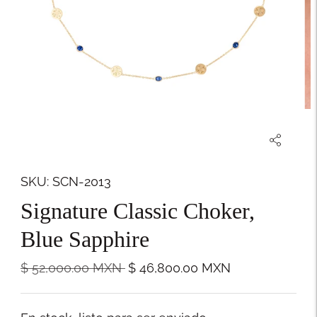
SKU: SCN-2013
Signature Classic Choker,
Blue Sapphire
Precio
$ 52,000.00
MXN
$ 46,800.00
MXN
normal
Stock