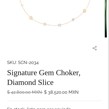
SKU: SCN-2034
Signature Gem Choker,
Diamond Slice
Precio
$ 42,800.00
MXN
$ 38,520.00
MXN
normal
Stock