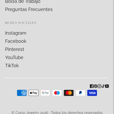
Bolsa de Trabajo
Preguntas Frecuentes
REDES SOCIALES
Instagram
Facebook
Pinterest
YouTube
TikTok
Métodos
de
pago
aceptados
© Corso Jewelry 2026 · Todos los derechos reservados