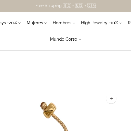
Free Shipping 🇲🇽 + 🇺🇸 + 🇨🇦
ys -20%
Mujeres
Hombres
High Jewelry -10%
R
Mundo Corso
Ampliar
la
imagen