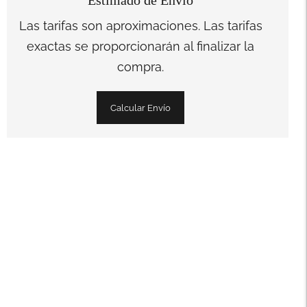
Estimado de Envío
Las tarifas son aproximaciones. Las tarifas
exactas se proporcionarán al finalizar la
compra.
Calcular Envío
Añadir
un
producto
a
la
cesta